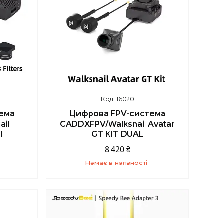
16020
ема
Цифрова FPV-система
il
CADDXFPV/Walksnail Avatar
l
GT KIT DUAL
8 420 ₴
Немає в наявності
4
+380 (93) 859-87-14