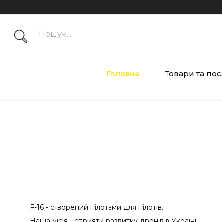
Головна
Товари та пос
F-16 - створений пілотами для пілотів.
Наша місія - сприяти розвитку дронів в Україні.