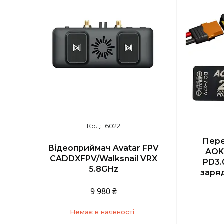
16022
Пере
Відеоприймач Avatar FPV
AOK
CADDXFPV/Walksnail VRX
PD3.0
5.8GHz
заря
9 980 ₴
Немає в наявності