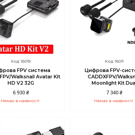
16019
16011
фрова FPV система
Цифрова FPV-сист
PV/Walksnail Avatar Kit
CADDXFPV/Walksna
HD V2 32G
Moonlight Kit Dua
6 930 ₴
7 340 ₴
Немає в наявності
Немає в наявності
+380 (93) 859-87-14
+380 (93) 859-87-1