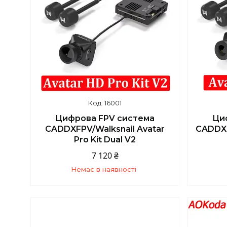
16001
Цифрова FPV система
Ци
CADDXFPV/Walksnail Avatar
CADDXF
Pro Kit Dual V2
7 120 ₴
Немає в наявності
+380 (93) 859-87-14