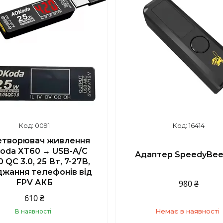
0091
16414
творювач живлення
oda XT60 → USB-A/C
Адаптер SpeedyBee
 QC 3.0, 25 Вт, 7-27В,
джання телефонів від
FPV АКБ
980 ₴
610 ₴
Немає в наявності
В наявності