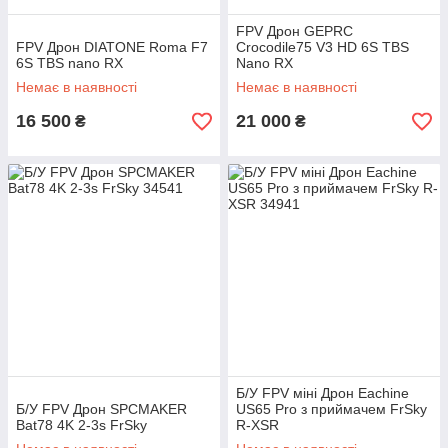
FPV Дрон GEPRC
FPV Дрон DIATONE Roma F7
Crocodile75 V3 HD 6S TBS
6S TBS nano RX
Nano RX
Немає в наявності
Немає в наявності
16 500
21 000
₴
₴
Б/У FPV міні Дрон Eachine
Б/У FPV Дрон SPCMAKER
US65 Pro з приймачем FrSky
Bat78 4K 2-3s FrSky
R-XSR