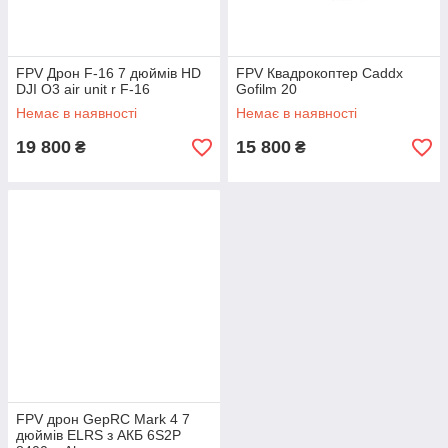
FPV Дрон F-16 7 дюймів HD
FPV Квадрокоптер Caddx
DJI О3 air unit r F-16
Gofilm 20
Немає в наявності
Немає в наявності
19 800
15 800
₴
₴
FPV дрон GepRC Mark 4 7
дюймів ELRS з АКБ 6S2P