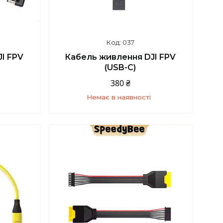
037
I FPV
Кабель живлення DJI FPV
(USB-C)
380 ₴
Немає в наявності
4
+380 (93) 859-87-14