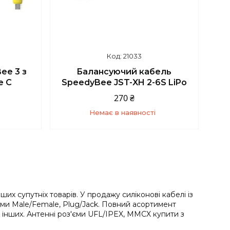
21033
ee 3 з
Балансуючий кабель
e C
SpeedyBee JST-XH 2-6S LiPo
270 ₴
Немає в наявності
4
+380 (93) 859-87-14
ших супутніх товарів. У продажу силіконові кабелі із
ми Male/Female, Plug/Jack. Повний асортимент
х інших. Антенні роз'єми UFL/IPEX, MMCX купити з