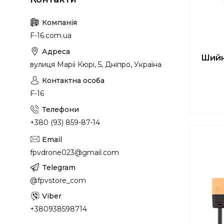
F-16.com.ua
Шийни
вулиця Марії Кюрі, 5, Дніпро, Україна
F-16
+380 (93) 859-87-14
fpvdrone023@gmail.com
@fpvstore_com
+380938598714