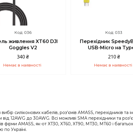
036
033
ль живлення XT60 DJI
Перехідник SpeedyB
Goggles V2
USB-Micro на Typ
340 ₴
210 ₴
Немає в наявності
Немає в наявності
+380 (93) 859-87-14
+380 (93) 859-87-1
ибір силіконових кабелів, роз'ємів AMASS, перехідників та ін
м від 12AWG до 30AWG. Всі можливі SMA перехідники та роз'є
в фірми AMASS, як-от XT30, XT60, XT90, MT30, MT60 і багатьо
 по Україні.