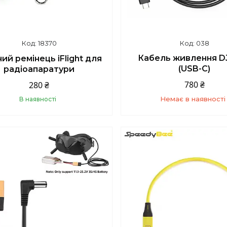
18370
038
Кабель живлення DJ
й ремінець iFlight для
(USB-C)
радіоапаратури
780 ₴
280 ₴
Немає в наявності
В наявності
Купити
+380 (93) 859-87-1