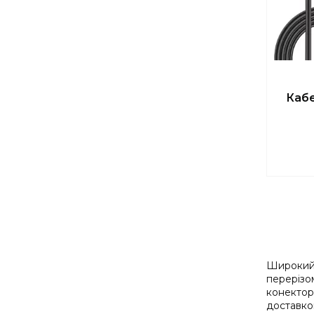
Кабе
Широкий в
перерізо
конекторі
доставкою