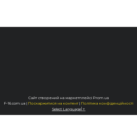
Сайт створений на маркетплейсі
Prom.ua
F-16.com.ua |
Поскаржитися на контент
|
Політика конфіденційності
Select Language
▼