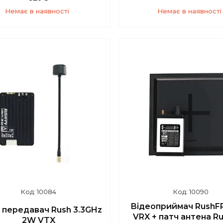
Немає в наявності
Немає в наявності
+380 (93) 859-87-14
+380 (93) 859-87-1
10084
10090
Відеоприймач RushFP
 передавач Rush 3.3GHz
VRX + патч антена R
2W VTX