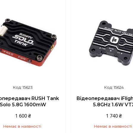
+380 (93) 859-87-14
+380 (93) 859-87-1
15623
15624
опередавач RUSH Tank
Відеопередавач iFligh
Solo 5.8G 1600mW
5.8GHz 1.6W VT
1 600 ₴
1 740 ₴
Немає в наявності
Немає в наявності