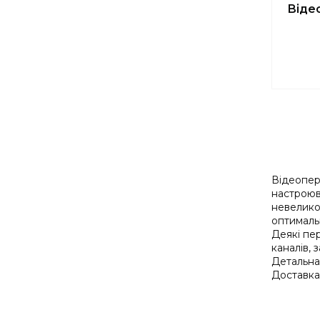
Віде
Відеопер
настроюв
невеликом
оптимальн
Деякі пе
каналів,
Детальна 
Доставка 