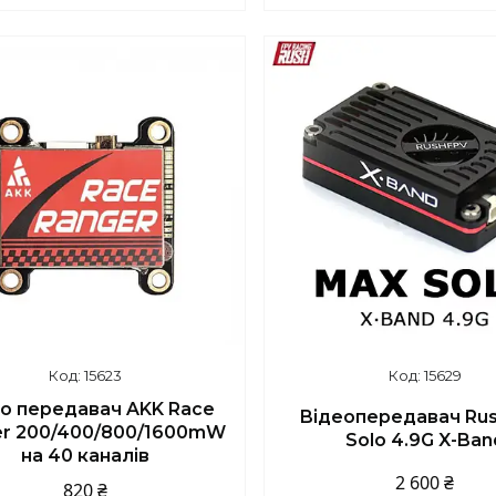
+380 (93) 859-87-14
+380 (93) 859-87-1
15623
15629
о передавач AKK Race
Відеопередавач Rus
er 200/400/800/1600mW
Solo 4.9G X-Ban
на 40 каналів
2 600 ₴
820 ₴