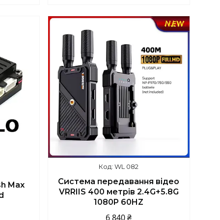
4
+380 (93) 859-87-14
WL 082
Система передавання відео
h Max
VRRIIS 400 метрів 2.4G+5.8G
d
1080P 60HZ
6 840 ₴