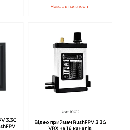
Немає в наявності
4
+380 (93) 859-87-14
10012
V 3.3G
Відео приймач RushFPV 3.3G
ushFPV
VRX на 16 каналів