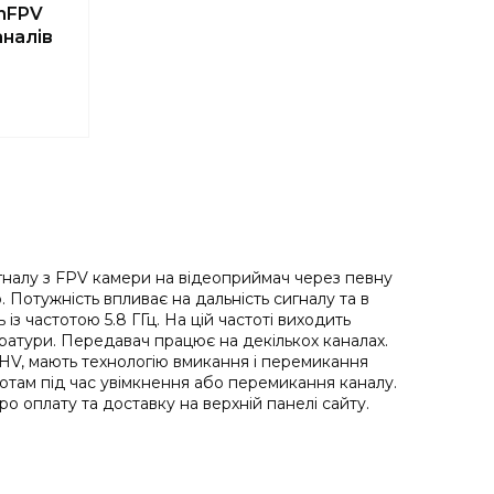
hFPV
аналів
4
гналу з FPV камери на відеоприймач через певну
 Потужність впливає на дальність сигналу та в
із частотою 5.8 ГГц. На цій частоті виходить
аратури. Передавач працює на декількох каналах.
HV, мають технологію вмикання і перемикання
отам під час увімкнення або перемикання каналу.
о оплату та доставку на верхній панелі сайту.