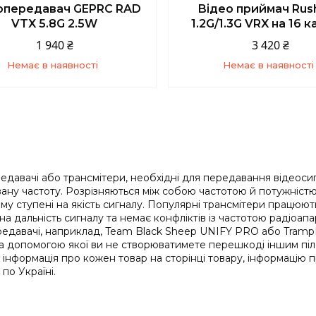
опередавач GEPRC RAD
Відео приймач Rus
VTX 5.8G 2.5W
1.2G/1.3G VRX на 16 к
1 940 ₴
3 420 ₴
Немає в наявності
Немає в наявності
+380 (93) 859-87-14
+380 (93) 859-87-1
едавачі або трансмітери, необхідні для передавання відеоси
ану частоту. Розрізняються між собою частотою й потужністю.
у ступені на якість сигналу. Популярні трансмітери працюють 
а дальність сигналу та немає конфліктів із частотою радіоап
редавачі, наприклад, Team Black Sheep UNIFY PRO або Tramp
 за допомогою якої ви не створюватимете перешкоді іншим піл
інформація про кожен товар на сторінці товару, інформацію пр
по Україні.