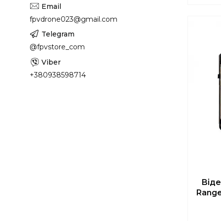
fpvdrone023@gmail.com
@fpvstore_com
+380938598714
Віде
Rang