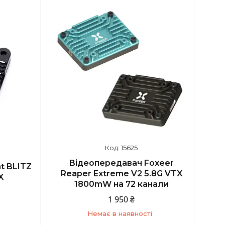
4
+380 (93) 859-87-14
15625
Відеопередавач Foxeer
t BLITZ
Reaper Extreme V2 5.8G VTX
X
1800mW на 72 канали
1 950 ₴
Немає в наявності