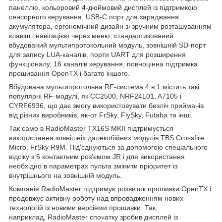
панеллю, кольоровий 4-дюймовий дисплей із підтримкою
сенсорного керування, USB-C порт для заряджання
акумулятора, ергономічний дизайн зі зручним розташуванням
клавіш і навігацією через меню, стандартизований
вбудований мультипротокольний модуль, зовнішній SD-порт
для запису LUA-каналів, порти UART для розширення
функціоналу, 16 каналів керування, повноцінна підтримка
прошивання OpenTX і багато іншого.
Вбудована мультипротольна RF-система 4 в 1 містить такі
популярні RF-модулі, як CC2500, NRF24L01, A7105 і
CYRF6936, що дає змогу використовувати безліч приймачів
від різних виробників, як-от FrSky, FlySky, Futaba та інші.
Так само в RadioMaster TX16S MKII підтримується
використання зовнішніх далекобійних модулів TBS Crossfire
Micro, FrSky R9M. Під'єднуються за допомогою спеціального
відсіку з 5 контактним роз'ємом JR і для використання
необхідно в параметрах пульта змінити пріоритет із
внутрішнього на зовнішній модуль.
Компанія RadioMaster підтримує розвиток прошивки OpenTX і
продовжує активну роботу над впровадженням нових
технологій із новими версіями прошивки. Так,
наприклад, RadioMaster спочатку зробив дисплей із