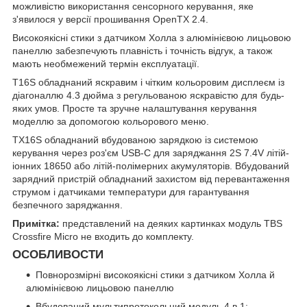
можливістю використання сенсорного керування, яке
з'явилося у версії прошивання OpenTX 2.4.
Високоякісні стики з датчиком Холла з алюмінієвою лицьовою
панеллю забезпечують плавність і точність відгук, а також
мають необмежений термін експлуатації.
T16S обладнаний яскравим і чітким кольоровим дисплеєм із
діагоналлю 4.3 дюйма з регульованою яскравістю для будь-
яких умов. Просте та зручне налаштування керування
моделлю за допомогою кольорового меню.
TX16S обладнаний вбудованою зарядкою із системою
керування через роз'єм USB-C для заряджання 2S 7.4V літій-
іонних 18650 або літій-полімерних акумуляторів. Вбудований
зарядний пристрій обладнаний захистом від перевантаження
струмом і датчиками температури для гарантування
безпечного заряджання.
Примітка:
представлений на деяких картинках модуль TBS
Crossfire Micro не входить до комплекту.
ОСОБЛИВОСТИ
Повнорозмірні високоякісні стики з датчиком Холла й
алюмінієвою лицьовою панеллю
Вбудований мультипротокольний модуль 4 в 1: