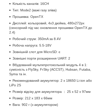
Кількість каналів: 16CH
Тип: Mode2 (важі газу зліва)
Прошивка: OpenTX
Дисплей: кольоровий, 4х3 дюйма, 480х272px
(сенсорний під час оновлення прошивки OpenTX до
2.4)
Робочий струм: 350mA за 8.4V
Робоча напруга: 5.5-18V
Зовнішній слот для MicroSD: є
Зовнішні порти розширення UART: 2
Вбудований мультипротокольний модуль 4 в 1:
сумісність з FlySky, FrSky (ACCST), Hubsan, Futaba,
Syma та ін.
Рекомендований акумулятор: 2 x 18650 Li-ion або
LiPo 2S
Розмір відсіку для акумулятора ： 25 х 52 х 97мм
Розмір: 212 x 183 x 66мм
Вага: 902 г (з акумулятором)