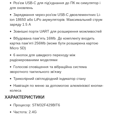
Роз'єм USB-C для під'єднання до ПК як симулятор і
для оновлень
Заряджання через роз'єм USB-C двоелементних Li-
ion 18650 або LiPo акумуляторів. Максимальний струм
заряду 1.5 А
Зовнішні порти UART для розширення можливостей
Вбудована пам'ять 16Mb. До комплекту входить
картка пам'яті 256Mb (може бути розширена картою
Micro SD)
6 кнопок для швидкого переходу між
радіокерованими моделями
Голосові сповіщення та вібраційна система
зворотного тактильного зв'язку
Триколірний світлодіодний індикатор стану
Навігація по меню за допомогою алюмінієвої кнопки-
колеса
ХАРАКТЕРИСТИКИ
Процесор: STM32F429BIT6
Частота: 2.4G