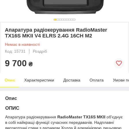
Апаратура радіокерування RadioMaster
TX16S MKII V4 ELRS 2.4G 16CH M2
Немає в наявності
Код: 15731
Роздріб
9 700
₴
Опис
Характеристики
Доставка
Оплата
Умови п
Опис
ОПИС
Апаратура радіокерування
RadioMaster TX16S MKII
об'єднує
в собі найкращі функції сучасних передавачів. Надплавні
високоточні стики з датчиком Холла й алюмінієвою лицьовою