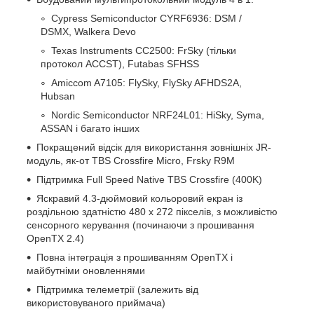
Cypress Semiconductor CYRF6936: DSM /
DSMX, Walkera Devo
Texas Instruments CC2500: FrSky (тільки
протокол ACCST), Futabas SFHSS
Amiccom A7105: FlySky, FlySky AFHDS2A,
Hubsan
Nordic Semiconductor NRF24L01: HiSky, Syma,
ASSAN і багато інших
Покращений відсік для використання зовнішніх JR-
модуль, як-от TBS Crossfire Micro, Frsky R9M
Підтримка Full Speed Native TBS Crossfire (400K)
Яскравий 4.3-дюймовий кольоровий екран із
роздільною здатністю 480 х 272 пікселів, з можливістю
сенсорного керування (починаючи з прошивання
OpenTX 2.4)
Повна інтеграція з прошиванням OpenTX і
майбутніми оновленнями
Підтримка телеметрії (залежить від
використовуваного приймача)