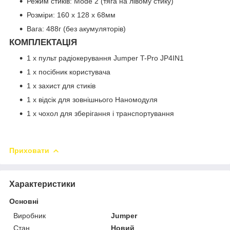
Режим стиків: Mode 2 (тяга на лівому стику)
Розміри: 160 х 128 х 68мм
Вага: 488г (без акумуляторів)
КОМПЛЕКТАЦІЯ
1 x пульт радіокерування Jumper T-Pro JP4IN1
1 x посібник користувача
1 x захист для стиків
1 х відсік для зовнішнього Наномодуля
1 x чохол для зберігання і транспортування
Приховати
Характеристики
Основні
Виробник
Jumper
Стан
Новий