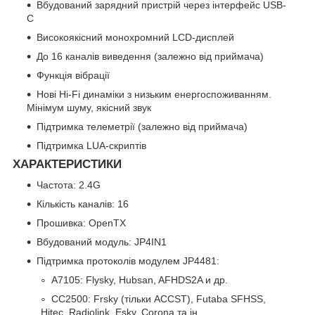
Вбудований зарядний пристрій через інтерфейс USB-
C
Високоякісний монохромний LCD-дисплей
До 16 каналів виведення (залежно від приймача)
Функція вібрації
Нові Hi-Fi динаміки з низьким енергоспоживанням.
Мінімум шуму, якісний звук
Підтримка телеметрії (залежно від приймача)
Підтримка LUA-скриптів
ХАРАКТЕРИСТИКИ
Частота: 2.4G
Кількість каналів: 16
Прошивка: OpenTX
Вбудований модуль: JP4IN1
Підтримка протоколів модулем JP4481:
A7105: Flysky, Hubsan, AFHDS2A и др.
CC2500: Frsky (тільки ACCST), Futaba SFHSS,
Hitec, Radiolink, Esky, Corona та ін.