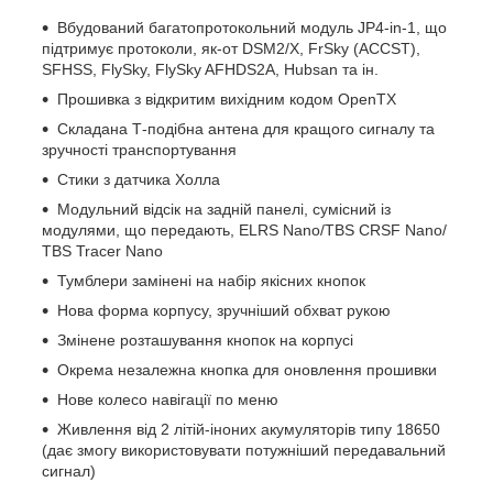
Вбудований багатопротокольний модуль JP4-in-1, що
підтримує протоколи, як-от DSM2/X, FrSky (ACCST),
SFHSS, FlySky, FlySky AFHDS2A, Hubsan та ін.
Прошивка з відкритим вихідним кодом OpenTX
Складана Т-подібна антена для кращого сигналу та
зручності транспортування
Стики з датчика Холла
Модульний відсік на задній панелі, сумісний із
модулями, що передають, ELRS Nano/TBS CRSF Nano/
TBS Tracer Nano
Тумблери замінені на набір якісних кнопок
Нова форма корпусу, зручніший обхват рукою
Змінене розташування кнопок на корпусі
Окрема незалежна кнопка для оновлення прошивки
Нове колесо навігації по меню
Живлення від 2 літій-іноних акумуляторів типу 18650
(дає змогу використовувати потужніший передавальний
сигнал)