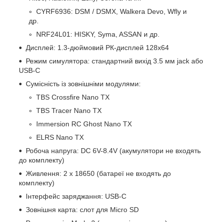
CYRF6936: DSM / DSMX, Walkera Devo, Wfly и
др.
NRF24L01: HISKY, Syma, ASSAN и др.
Дисплей: 1.3-дюймовий РК-дисплей 128х64
Режим симулятора: стандартний вихід 3.5 мм jack або
USB-С
Сумісність із зовнішніми модулями:
TBS Crossfire Nano TX
TBS Tracer Nano TX
Immersion RC Ghost Nano TX
ELRS Nano TX
Робоча напруга: DC 6V-8.4V (акумулятори не входять
до комплекту)
Живлення: 2 x 18650 (батареї не входять до
комплекту)
Інтерфейс заряджання: USB-C
Зовнішня карта: слот для Micro SD