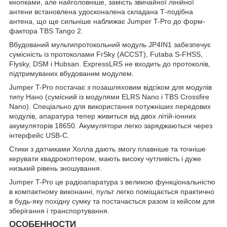
кнопками, але найголовніше, замість звичайної лінійної
антени встановлена удосконалена складана Т-подібна
антена, що ще сильніше наближає Jumper T-Pro до форм-
фактора TBS Tango 2.
Вбудований мультипротокольний модуль JP4IN1 забезпечує
сумісність із протоколами FrSky (ACCST), Futaba S-FHSS,
Flysky, DSM і Hubsan. ExpressLRS не входить до протоколів,
підтримуваних вбудованим модулем.
Jumper T-Pro постачає з позашляховим відсіком для модулів
типу Нано (сумісний із модулями ELRS Nano і TBS Crossfire
Nano). Спеціально для використання потужніших передових
модулів, апаратура тепер живиться від двох літій-іонних
акумуляторів 18650. Акумулятори легко заряджаються через
інтерфейс USB-C.
Стики з датчиками Холла дають змогу плавніше та точніше
керувати квадрокоптером, мають високу чутливість і дуже
низький рівень зношування.
Jumper T-Pro це радіоапаратура з великою функціональністю
в компактному виконанні, пульт легко поміщається практично
в будь-яку похідну сумку та постачається разом із кейсом для
зберігання і транспортування.
ОСОБЕННОСТИ