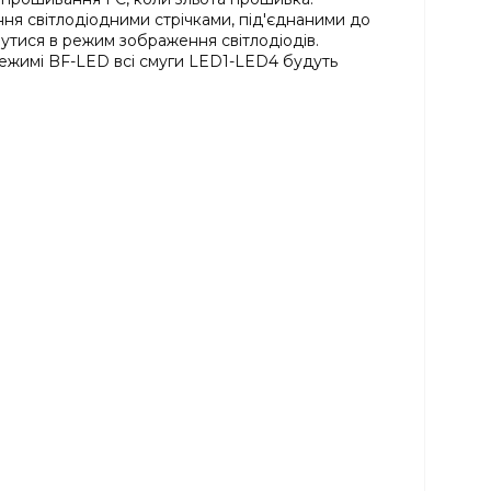
ня світлодіодними стрічками, під'єднаними до
утися в режим зображення світлодіодів.
ежимі BF-LED всі смуги LED1-LED4 будуть