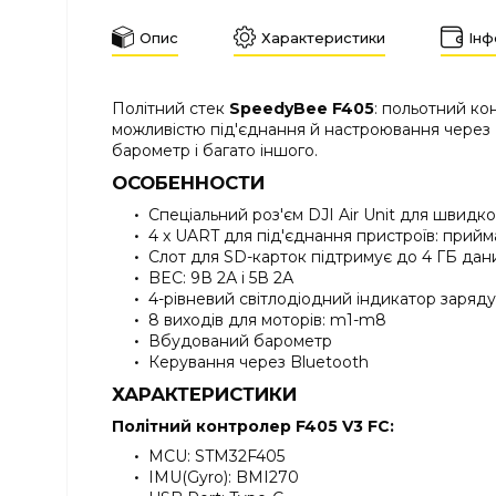
Опис
Характеристики
Інф
Політний стек
SpeedyBee F405
: польотний к
можливістю під'єднання й настроювання через B
барометр і багато іншого.
ОСОБЕННОСТИ
Спеціальний роз'єм DJI Air Unit для швидк
4 x UART для під'єднання пристроїв: прийм
Слот для SD-карток підтримує до 4 ГБ дан
BEC: 9В 2А і 5В 2А
4-рівневий світлодіодний індикатор заряду
8 виходів для моторів: m1-m8
Вбудований барометр
Керування через Bluetooth
ХАРАКТЕРИСТИКИ
Політний контролер F405 V3 FC:
MCU: STM32F405
IMU(Gyro): BMI270