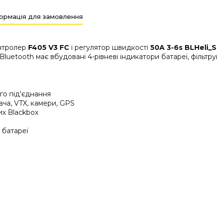
ормація для замовлення
онтролер
F405 V3 FC
і регулятор швидкості
50A 3-6s BLHeli_S
luetooth має вбудовані 4-рівневі індикатори батареї, фільт
ого під'єднання
ача, VTX, камери, GPS
их Blackbox
 батареї