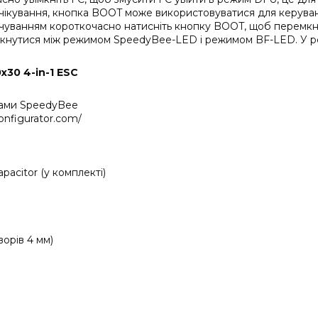
очікування, кнопка BOOT може використовуватися для керуван
вчуванням короткочасно натисніть кнопку BOOT, щоб перемкн
мкнутися між режимом SpeedyBee-LED і режимом BF-LED. У р
30 4-in-1 ESC
рами SpeedyBee
onfigurator.com/
acitor (у комплекті)
ворів 4 мм)