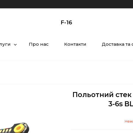
F-16
слуги
Про нас
Контакти
Доставка та 
Польотний стек 
3-6s B
Нема