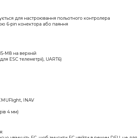
вується для настроювання польотного контролера
гою 6-pin конектора або паяння
M5-M8 на верхній
для ESC телеметрії), UART6)
EMUFlight, INAV
рів 4 мм)
я:
часно увімкніть FC, щоб змусити FC увійти в режим DFU, це дл