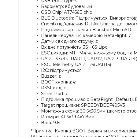
USB Port: Type-C
Барометр: вбудований
OSD Chip: AT7456E chip
BLE Bluetooth: Підтримується. Використо
Спосіб під'єднання DJI Air Unit: за допомо
Підтримка карт пам'яті Blackbox MicroSD: є
Панель керування камерою BetaFlight: є
Датчик вхідного струму: є
Вхідна потужність: 3S - 6S Lipo
ESC виходи: M1 - M4 на нижньому боці та 
UART: 6 sets (UART1, UART2, UART3, UART4(
ESC: Telemetry UART R5(UART5)
I2C: підтримується
Buzzer: є
BOOT кнопка: є
RSSI-вхід: є
SmartPort: є
Підтримка прошивок: BetaFlight (Default), 
Target прошивки: SPEEDYBEEF405V3
Монтажна схема: 30.5x30.5мм (діаметр отво
Розміри: 41.6x39.4x7.8мм
Вага: 9.6г
*Примітка: Кнопка BOOT. Варіанти використанн
[А]. Натисніть і утримуйте кнопку BOOT і одно