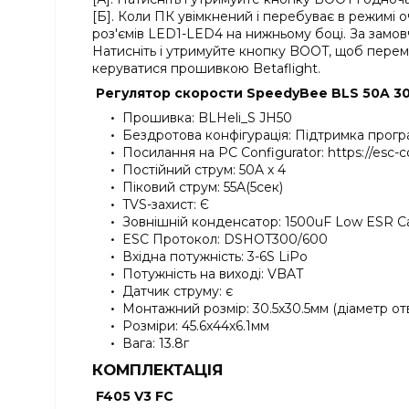
[Б]. Коли ПК увімкнений і перебуває в режимі 
роз'ємів LED1-LED4 на нижньому боці. За замо
Натисніть і утримуйте кнопку BOOT, щоб пере
керуватися прошивкою Betaflight.
Регулятор скорости SpeedyBee BLS 50A 30x
Прошивка: BLHeli_S JH50
Бездротова конфігурація: Підтримка прог
Посилання на PC Configurator: https://esc-c
Постійний струм: 50A х 4
Піковий струм: 55A(5сек)
TVS-захист: Є
Зовнішній конденсатор: 1500uF Low ESR Cap
ESC Протокол: DSHOT300/600
Вхідна потужність: 3-6S LiPo
Потужність на виході: VBAT
Датчик струму: є
Монтажний розмір: 30.5x30.5мм (діаметр от
Розміри: 45.6х44х6.1мм
Вага: 13.8г
КОМПЛЕКТАЦІЯ
F405 V3 FC