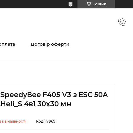
Кошик
оплата
Договір оферти
SpeedyBee F405 V3 з ESC 50A
LHeli_S 4в1 30x30 мм
є в наявності
Код:
17969