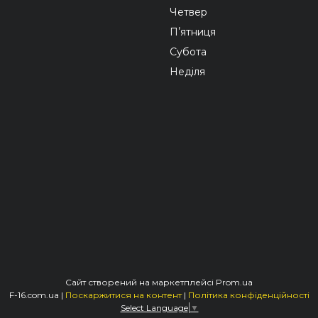
Четвер
Пʼятниця
Субота
Неділя
Сайт створений на маркетплейсі
Prom.ua
F-16.com.ua |
Поскаржитися на контент
|
Політика конфіденційності
Select Language
▼