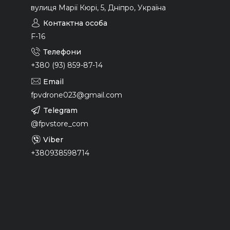
вулиця Марії Кюрі, 5, Дніпро, Україна
F-16
+380 (93) 859-87-14
fpvdrone023@gmail.com
@fpvstore_com
+380938598714