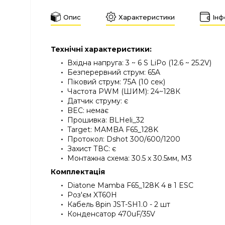
Опис
Характеристики
Інф
Технічні характеристики:
Вхідна напруга: 3 ~ 6 S LiPo (12.6 ~ 25.2V)
Безперервний струм: 65A
Піковий струм: 75А (10 сек)
Частота PWM (ШИМ): 24~128К
Датчик струму: є
BEC: немає
Прошивка: BLHeli_32
Target: MAMBA F65_128K
Протокол: Dshot 300/600/1200
Захист ТВС: є
Монтажна схема: 30.5 х 30.5мм, М3
Комплектація
Diatone Mamba F65_128K 4 в 1 ESC
Роз'єм XT60H
Кабель 8pin JST-SH1.0 - 2 шт
Конденсатор 470uF/35V