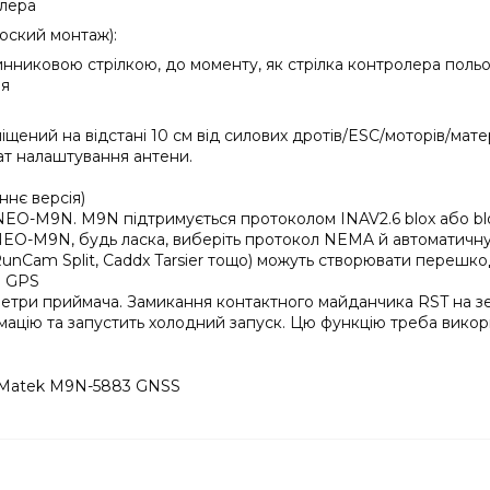
лера
оский монтаж):
динниковою стрілкою, до моменту, як стрілка контролера поль
ня
ний на відстані 10 см від силових дротів/ESC/моторів/матеріа
ат налаштування антени.
ннє версія)
NEO-M9N. M9N підтримується протоколом INAV2.6 blox або blo
NEO-M9N, будь ласка, виберіть протокол NEMA й автоматичн
RunCam Split, Caddx Tarsier тощо) можуть створювати перешк
я GPS
етри приймача. Замикання контактного майданчика RST на з
ацію та запустить холодний запуск. Цю функцію треба викорис
у Matek M9N-5883 GNSS