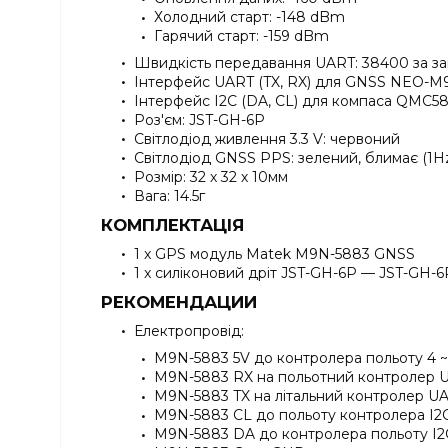
Холодний старт: -148 dBm
Гарячий старт: -159 dBm
Швидкість передавання UART: 38400 за з
Інтерфейс UART (TX, RX) для GNSS NEO-M
Інтерфейс I2C (DA, CL) для компаса QMC5
Роз'єм: JST-GH-6P
Світлодіод живлення 3.3 V: червоний
Світлодіод GNSS PPS: зелений, блимає (1H
Розмір: 32 х 32 х 10мм
Вага: 14.5г
КОМПЛЕКТАЦІЯ
1 x GPS модуль Matek M9N-5883 GNSS
1 x силіконовий дріт JST-GH-6P — JST-GH-6
РЕКОМЕНДАЦИИ
Електропровід:
M9N-5883 5V до контролера польоту 4 ~
M9N-5883 RX на польотний контролер 
M9N-5883 TX на літальний контролер U
M9N-5883 CL до польоту контролера I2
M9N-5883 DA до контролера польоту I