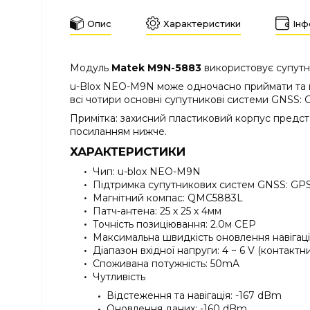
Опис
Характеристики
Інф
Модуль
Matek M9N-5883
використовує супутн
u-Blox NEO-M9N може одночасно приймати та ві
всі чотири основні супутникові системи GNSS: 
Примітка: захисний пластиковий корпус предст
посиланням нижче.
ХАРАКТЕРИСТИКИ
Чип: u-blox NEO-M9N
Підтримка супутникових систем GNSS: GPS,
Магнітний компас: QMC5883L
Патч-антена: 25 х 25 х 4мм
Точність позиціювання: 2.0м CEP
Максимальна швидкість оновлення навігації
Діапазон вхідної напруги: 4 ~ 6 V (контакт
Споживана потужність: 50mA
Чутливість
Відстеження та навігація: -167 dBm
Оновлення даних: -160 dBm