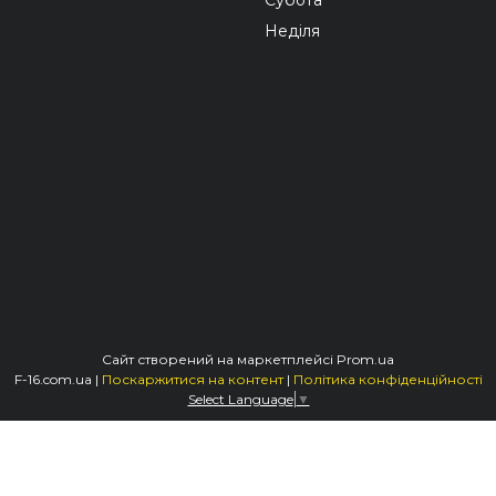
Неділя
Сайт створений на маркетплейсі
Prom.ua
F-16.com.ua |
Поскаржитися на контент
|
Політика конфіденційності
Select Language
▼