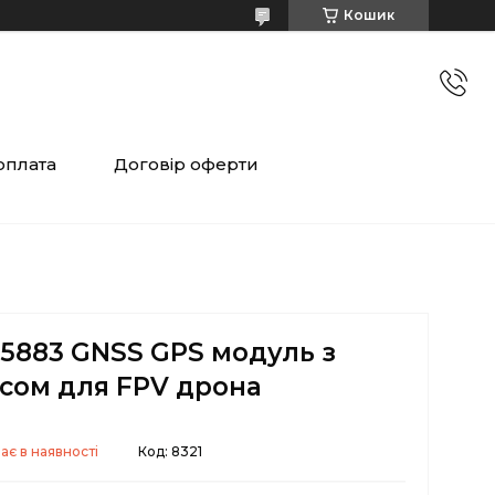
Кошик
оплата
Договір оферти
5883 GNSS GPS модуль з
сом для FPV дрона
ає в наявності
Код:
8321