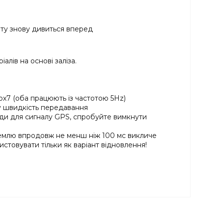
оту знову дивиться вперед
лів на основі заліза.
x7 (оба працюють із частотою 5Hz)
у швидкість передавання
оди для сигналу GPS, спробуйте вимкнути
емлю впродовж не менш ніж 100 мс викличе
товувати тільки як варіант відновлення!