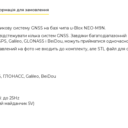
ормація для замовлення
икову систему GNSS на базі чипа u-Blox NEO-M9N.
дстежувати кілька систем GNSS. Завдяки багатодіапазонній а
GPS, Galileo, GLONASS і BeiDou, можуть прийматися одночасно
авлений на фото не входить до комплекту, але STL файл для 
 ГЛОНАСС, Galileo, BeiDou
: до 25Hz
ний майданчик 5V)