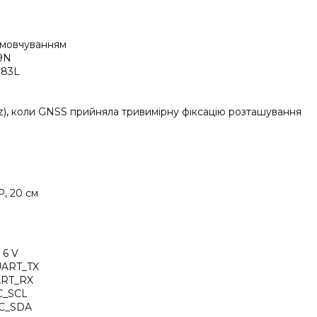
амовчуванням
9N
883L
z), коли GNSS прийняла тривимірну фіксацію розташування
P, 20 см
 6 V
UART_TX
ART_RX
C_SCL
2C_SDA