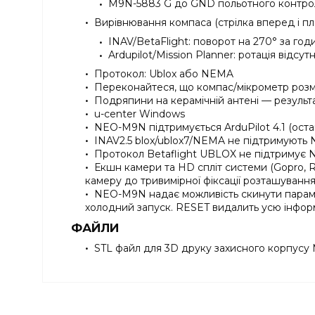
M9N-5883 G до GND польотного контро
Вирівнювання компаса (стрілка вперед і пл
INAV/BetaFlight: поворот на 270° за го
Ardupilot/Mission Planner: ротація відсут
Протокол: Ublox або NEMA
Переконайтеся, що компас/мікрометр розміще
Подряпини на керамічній антені — результ
u-center Windows
NEO-M9N підтримується ArduPilot 4.1 (оста
INAV2.5 blox/ublox7/NEMA не підтримують 
Протокол Betaflight UBLOX не підтримує 
Екшн камери та HD спліт системи (Gopro, 
камеру до тривимірної фіксації розташуванн
NEO-M9N надає можливість скинути парам
холодний запуск. RESET видалить усю інформ
ФАЙЛИ
STL файл для 3D друку захисного корпус