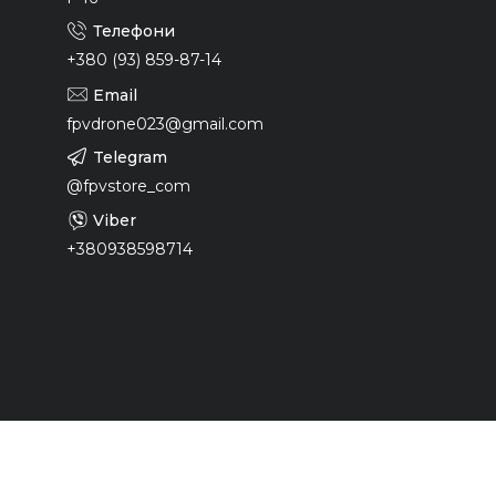
+380 (93) 859-87-14
fpvdrone023@gmail.com
@fpvstore_com
+380938598714