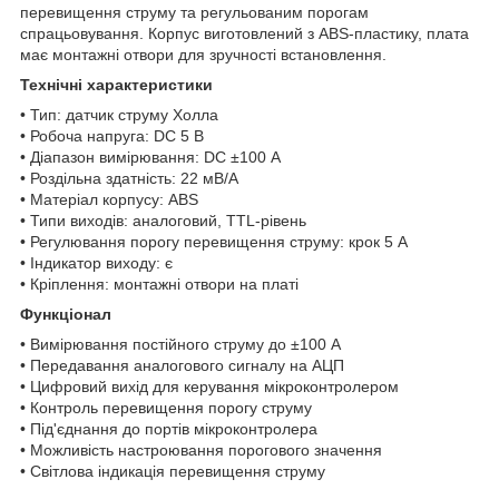
перевищення струму та регульованим порогам
спрацьовування. Корпус виготовлений з ABS-пластику, плата
має монтажні отвори для зручності встановлення.
Технічні характеристики
• Тип: датчик струму Холла
• Робоча напруга: DC 5 В
• Діапазон вимірювання: DC ±100 А
• Роздільна здатність: 22 мВ/А
• Матеріал корпусу: ABS
• Типи виходів: аналоговий, TTL-рівень
• Регулювання порогу перевищення струму: крок 5 А
• Індикатор виходу: є
• Кріплення: монтажні отвори на платі
Функціонал
• Вимірювання постійного струму до ±100 А
• Передавання аналогового сигналу на АЦП
• Цифровий вихід для керування мікроконтролером
• Контроль перевищення порогу струму
• Під'єднання до портів мікроконтролера
• Можливість настроювання порогового значення
• Світлова індикація перевищення струму