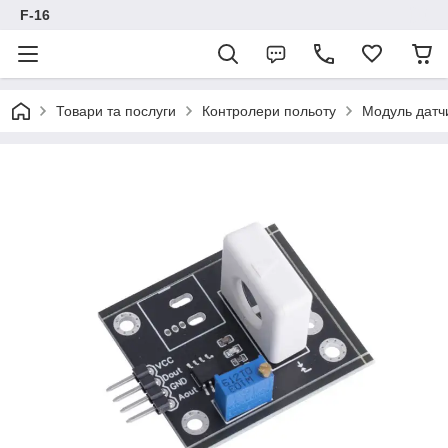
F-16
Товари та послуги
Контролери польоту
Модуль датч