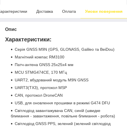
арактеристики
Доставка
Оплата
Умови повернення
Опис
Характеристики:
Серія GNSS M9N (GPS, GLONASS, Galileo та BeiDou)
Магнітний компас RM3100
Патч-антена GNSS 25x25x4 мм
MCU STMG474CE, 170 МГц
UART2, вбудований модуль M9N GNSS
UART3(TX3), протокол MSP
CAN, протокол DroneCAN
USB, для оновлення прошивки в режимі G474 DFU
Світлодіод завантажувача CAN, синій (швидке
блимання - завантаження, повільне блимання - робота)
Світлодіод GNSS PPS, зелений (зелений світлодіод