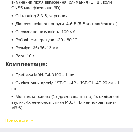
вимкнений після ввімкнення, блимання (1 Гц), коли
GNSS має фіксоване 3D)
Світлодіод 3,3 В, червоний
Діапазон вхідної напруги: 4-6 В (5 В контакт/контакт)
Споживана потужність: 100 мА
Робочі температури: -20 - 80 °C
Розміри: 36x36x12 мм
Вага: 16 г
Комплектація:
Приймач M9N-G4-3100 - 1 шт
Силіконовий провід JST-GH-4P - JST-GH-4P 20 см - 1
шт
Монтажна основа (1x друкована плата, 4x силіконові
втулки, 4x нейлонові стійки M3x7, 4x нейлонові гвинти
M3*8)
Приховати