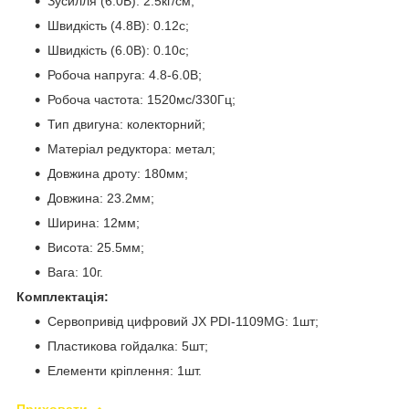
Зусилля (6.0В): 2.5кг/см;
Швидкість (4.8В): 0.12с;
Швидкість (6.0В): 0.10с;
Робоча напруга: 4.8-6.0В;
Робоча частота: 1520мс/330Гц;
Тип двигуна: колекторний;
Матеріал редуктора: метал;
Довжина дроту: 180мм;
Довжина: 23.2мм;
Ширина: 12мм;
Висота: 25.5мм;
Вага: 10г.
Комплектація:
Сервопривід цифровий JX PDI-1109MG: 1шт;
Пластикова гойдалка: 5шт;
Елементи кріплення: 1шт.
Приховати